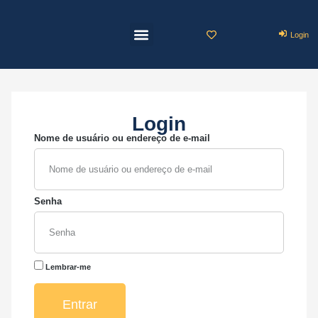
Login
Buscar Mapa
Anuncie seu Imóvel
Login
Nome de usuário ou endereço de e-mail
Senha
Lembrar-me
Entrar